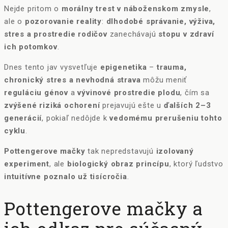
Nejde pritom o
morálny trest v náboženskom zmysle
,
ale o
pozorovanie reality
:
dlhodobé správanie, výživa,
stres a prostredie rodičov
zanechávajú
stopu v zdraví
ich potomkov
.
Dnes tento jav vysvetľuje
epigenetika
–
trauma,
chronický stres a nevhodná strava
môžu meniť
reguláciu génov
a
vývinové prostredie plodu
, čím sa
zvýšené riziká ochorení
prejavujú ešte u
ďalších 2–3
generácií
, pokiaľ nedôjde k
vedomému prerušeniu tohto
cyklu
.
Pottengerove mačky
tak nepredstavujú
izolovaný
experiment
, ale
biologický obraz princípu
, ktorý ľudstvo
intuitívne poznalo už tisícročia
.
Pottengerove mačky a