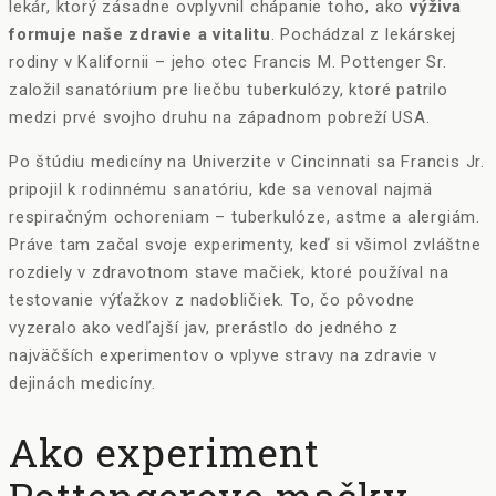
lekár, ktorý zásadne ovplyvnil chápanie toho, ako
výživa
formuje naše zdravie a vitalitu
. Pochádzal z lekárskej
rodiny v Kalifornii – jeho otec Francis M. Pottenger Sr.
založil sanatórium pre liečbu tuberkulózy, ktoré patrilo
medzi prvé svojho druhu na západnom pobreží USA.
Po štúdiu medicíny na Univerzite v Cincinnati sa Francis Jr.
pripojil k rodinnému sanatóriu, kde sa venoval najmä
respiračným ochoreniam – tuberkulóze, astme a alergiám.
Práve tam začal svoje experimenty, keď si všimol zvláštne
rozdiely v zdravotnom stave mačiek, ktoré používal na
testovanie výťažkov z nadobličiek. To, čo pôvodne
vyzeralo ako vedľajší jav, prerástlo do jedného z
najväčších experimentov o vplyve stravy na zdravie v
dejinách medicíny.
Ako experiment
Pottengerove mačky