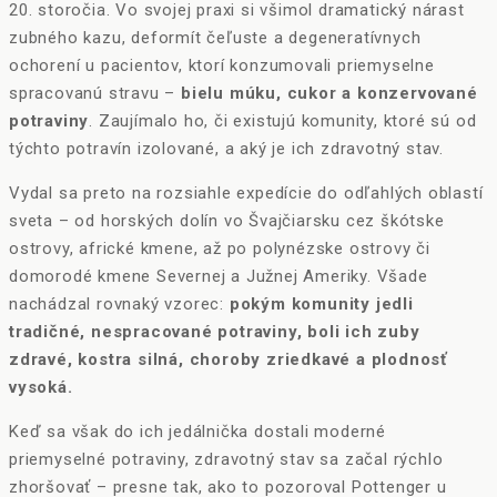
20. storočia. Vo svojej praxi si všimol dramatický nárast
zubného kazu, deformít čeľuste a degeneratívnych
ochorení u pacientov, ktorí konzumovali priemyselne
spracovanú stravu –
bielu múku, cukor a konzervované
potraviny
. Zaujímalo ho, či existujú komunity, ktoré sú od
týchto potravín izolované, a aký je ich zdravotný stav.
Vydal sa preto na rozsiahle expedície do odľahlých oblastí
sveta – od horských dolín vo Švajčiarsku cez škótske
ostrovy, africké kmene, až po polynézske ostrovy či
domorodé kmene Severnej a Južnej Ameriky. Všade
nachádzal rovnaký vzorec:
pokým komunity jedli
tradičné, nespracované potraviny, boli ich zuby
zdravé, kostra silná, choroby zriedkavé a plodnosť
vysoká.
Keď sa však do ich jedálnička dostali moderné
priemyselné potraviny, zdravotný stav sa začal rýchlo
zhoršovať – presne tak, ako to pozoroval Pottenger u