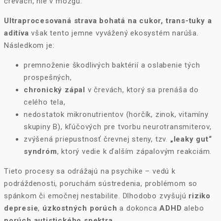
črevách, nie v mozgu.
Ultraprocesovaná strava bohatá na cukor, trans-tuky a
aditíva
však tento jemne vyvážený ekosystém narúša.
Následkom je:
premnoženie škodlivých baktérií a oslabenie tých
prospešných,
chronický zápal
v črevách, ktorý sa prenáša do
celého tela,
nedostatok mikronutrientov (horčík, zinok, vitamíny
skupiny B), kľúčových pre tvorbu neurotransmiterov,
zvýšená priepustnosť črevnej steny, tzv.
„leaky gut“
syndróm
, ktorý vedie k ďalším zápalovým reakciám.
Tieto procesy sa odrážajú na psychike – vedú k
podráždenosti, poruchám sústredenia, problémom so
spánkom či emočnej nestabilite. Dlhodobo zvyšujú
riziko
depresie
,
úzkostných porúch
a dokonca
ADHD
alebo
porúch autistického spektra
.