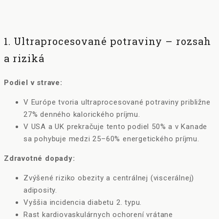
1. Ultraprocesované potraviny – rozsah
a riziká
Podiel v strave:
V Európe tvoria ultraprocesované potraviny približne
27% denného kalorického príjmu.
V USA a UK prekračuje tento podiel 50% a v Kanade
sa pohybuje medzi 25–60% energetického príjmu.
Zdravotné dopady:
Zvýšené riziko obezity a centrálnej (viscerálnej)
adiposity.
Vyššia incidencia diabetu 2. typu.
Rast kardiovaskulárnych ochorení vrátane