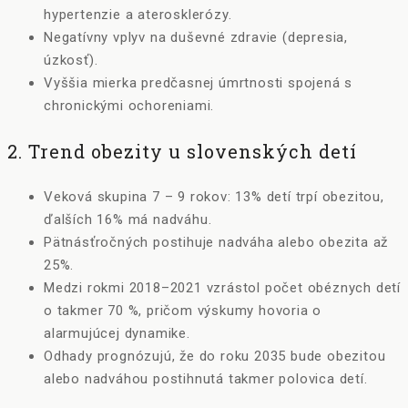
hypertenzie a aterosklerózy.
Negatívny vplyv na duševné zdravie (depresia,
úzkosť).
Vyššia mierka predčasnej úmrtnosti spojená s
chronickými ochoreniami.
2. Trend obezity u slovenských detí
Veková skupina 7 – 9 rokov: 13% detí trpí obezitou,
ďalších 16% má nadváhu.
Pätnásťročných postihuje nadváha alebo obezita až
25%.
Medzi rokmi 2018–2021 vzrástol počet obéznych detí
o takmer 70 %, pričom výskumy hovoria o
alarmujúcej dynamike.
Odhady prognózujú, že do roku 2035 bude obezitou
alebo nadváhou postihnutá takmer polovica detí.