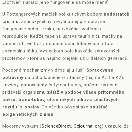
„softvér“ riadiaci jeho fungovanie sa môže meniť.
U Pottengerových mačiek bol kritickým bodom
nedostatok
taurínu
, aminokyseliny nevyhnutnej pre správne
fungovanie srdca, zraku, nervového systému a
reprodukcie. Keďže tepelná úprava taurín ničí, mačky na
varenej strave boli postupne ochudobňované o túto
esenciálnu látku. Výsledkom bola kaskáda zdravotných
problémov, ktoré sa naplno prejavili už u ďalších generácií.
Podobné mechanizmy vidíme aj u ľudí.
Spracované
potraviny
sú ochudobnené o vitamíny (najmä A, D a K2),
enzýmy, antioxidanty či fytonutrienty, pričom zároveň
pridávajú organizmu
záťaž v podobe všade prítomného
cukru, trans-tukov, chemických aditív a plastových
rezíduí z obalov
. To všetko pôsobí ako
spúšťač
epigenetických zmien
.
Moderný výskum (
ScienceDirect
,
Oxjournal.org
) ukazuje, že