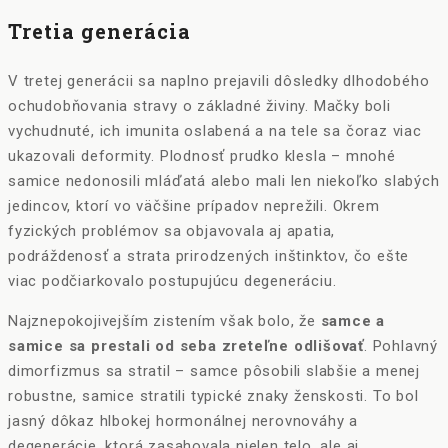
Tretia generácia
V tretej generácii sa naplno prejavili dôsledky dlhodobého
ochudobňovania stravy o základné živiny. Mačky boli
vychudnuté, ich imunita oslabená a na tele sa čoraz viac
ukazovali deformity. Plodnosť prudko klesla – mnohé
samice nedonosili mláďatá alebo mali len niekoľko slabých
jedincov, ktorí vo väčšine prípadov neprežili. Okrem
fyzických problémov sa objavovala aj apatia,
podráždenosť a strata prirodzených inštinktov, čo ešte
viac podčiarkovalo postupujúcu degeneráciu.
Najznepokojivejším zistením však bolo, že
samce a
samice sa prestali od seba zreteľne odlišovať
. Pohlavný
dimorfizmus sa stratil – samce pôsobili slabšie a menej
robustne, samice stratili typické znaky ženskosti. To bol
jasný dôkaz hlbokej hormonálnej nerovnováhy a
degenerácie, ktorá zasahovala nielen telo, ale aj