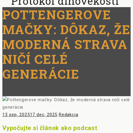
Protokol dlhovekosti
POTTENGEROVE
MAČKY: DÔKAZ, ŽE
MODERNÁ STRAVA
NIČÍ CELÉ
GENERÁCIE
Posted
Author
13 sep, 2025
17 dec, 2025
Redakcia
on
Vypočujte si článok ako podcast