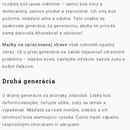
rozdiely boli jasne viditeľné – samci boli silný a
dominantný, samice plodné a starostlivé. Ich vrhy boli
početné, mláďatá silné a odolné. Táto vitalita sa
opakovala generáciu za generáciou, akoby im príroda
sama darovala dlhovekosť a odolnosť.
Mačky na spracovanej strave
však vykreslili opačný
obraz. Už u prvej generácie sa začali objavovať zdravotné
problémy – slabšie kosti, častejšie infekcie, kazivé zuby a
kožné ťažkosti.
Druhá generácia
U druhej generácie sa príznaky znásobili. Lebky boli
deformovanejšie, čeľuste užšie, zuby sa lámali a
vypadávali. Mláďatá sa rodili menšie, slabšie a ich
úmrtnosť bola alarmujúco vysoká. Často trpeli zápalmi,
respiračnými chorobami či alergiami.