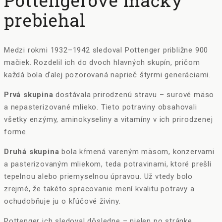
prebiehal
Medzi rokmi 1932–1942 sledoval Pottenger približne 900
mačiek. Rozdelil ich do dvoch hlavných skupín, pričom
každá bola ďalej pozorovaná naprieč štyrmi generáciami.
Prvá skupina
dostávala prirodzenú stravu – surové mäso
a nepasterizované mlieko. Tieto potraviny obsahovali
všetky enzýmy, aminokyseliny a vitamíny v ich prirodzenej
forme.
Druhá skupina
bola kŕmená vareným mäsom, konzervami
a pasterizovaným mliekom, teda potravinami, ktoré prešli
tepelnou alebo priemyselnou úpravou. Už vtedy bolo
zrejmé, že takéto spracovanie mení kvalitu potravy a
ochudobňuje ju o kľúčové živiny.
Pottenger ich sledoval dôsledne – nielen po stránke