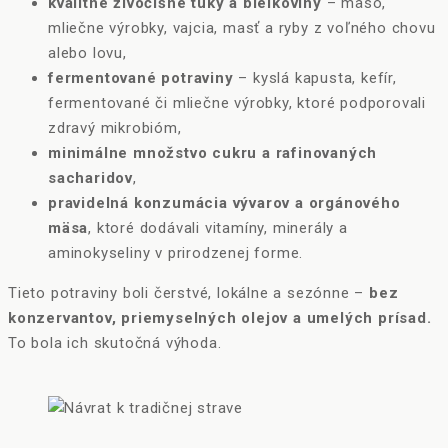
kvalitné živočíšne tuky a bielkoviny
– mäso,
mliečne výrobky, vajcia, masť a ryby z voľného chovu
alebo lovu,
fermentované potraviny
– kyslá kapusta, kefír,
fermentované či mliečne výrobky, ktoré podporovali
zdravý mikrobióm,
minimálne množstvo cukru a rafinovaných
sacharidov
,
pravidelná konzumácia vývarov a orgánového
mäsa
, ktoré dodávali vitamíny, minerály a
aminokyseliny v prirodzenej forme.
Tieto potraviny boli čerstvé, lokálne a sezónne –
bez
konzervantov, priemyselných olejov a umelých prísad.
To bola ich skutočná výhoda.