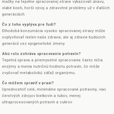
mačky na tepelne spracovanej strave vykazovali únavu,
slabé kosti, horší vývoj a zdravotné problémy už v ďalších
generáciách.
Čo z toho vyplýva pre ľudí?
Dlhodobá konzumácia vysoko spracovanej stravy môže
ovplyvňovať nielen naše zdravie, ale aj zdravie budúcich
generácií cez epigenetické zmeny.
Akú rolu zohráva spracovanie potravín?
Tepelná úprava a priemyselné spracovanie často ničia
enzýmy a menia nutričnú hodnotu potravín, čo môže
zvyšovať metabolickú záťaž organizmu.
Čo môžem spraviť v praxi?
Uprednostniť celé, minimálne spracované potraviny, viac
čerstvých zdrojov bielkovín a tukov, menej
ultraprocesovaných potravín a cukrov.