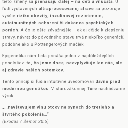
tieto zmeny sa
prenášajú ďalej – na deti a vnúčatá
. U
ľudí vystavených
ultraprocesovanej strave
sa pozoruje
vyššie
riziko obezity, inzulínovej rezistencie,
autoimunitných ochorení či dokonca psychických
porúch
. A čo je ešte závažnejšie – ak aj dôjde k zlepšeniu
stravy, návrat do pôvodného stavu trvá niekoľko generácií,
podobne ako u Pottengerových mačiek.
Epigenetika nám teda prináša jedno z najdôležitejších
posolstiev:
to, čo jeme dnes, neovplyvňuje len nás, ale
aj zdravie našich potomkov.
Tento princíp si ľudia intuitívne uvedomovali
dávno pred
modernou genetikou
. V starozákonnej
Tóre
nachádzame
výrok:
„…navštevujem vinu otcov na synoch do tretieho a
štvrtého pokolenia…“
(Exodus / Šemot 20:5)