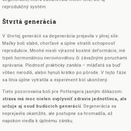
reprodukčný systém.
Štvrtá generácia
V štvrtej generácii sa degenerácia prejavila v plnej sile.
Mačky boli slabé, chorľavé a úplne stratili schopnosť
reprodukcie. Mnohé niesli výrazné kostné deformácie, iné
trpeli hormonálnou nerovnováhou či závažnými poruchami
správania. Plodnosť prakticky zanikla – mláďatá sa buď
vôbec nerodili, alebo hynuli krátko po pôrode. V tejto fáze
sa línia úplne vytratila a experiment bol ukončený.
Tieto pozorovania boli pre Pottengera jasným dôkazom:
strava má moc nielen ovplyvniť zdravie jednotlivca, ale
určuje aj osud budúcich generácií.
Degenerácia sa
neprejavila okamžite, ale postupne sa hromadila, až
napokon viedla k úplnému zániku.