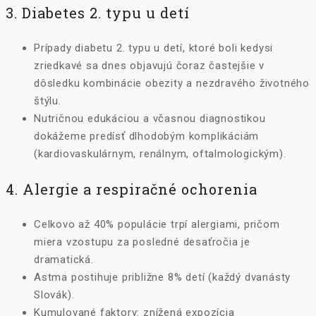
3. Diabetes 2. typu u detí
Prípady diabetu 2. typu u detí, ktoré boli kedysi
zriedkavé sa dnes objavujú čoraz častejšie v
dôsledku kombinácie obezity a nezdravého životného
štýlu.
Nutričnou edukáciou a včasnou diagnostikou
dokážeme predísť dlhodobým komplikáciám
(kardiovaskulárnym, renálnym, oftalmologickým).
4. Alergie a respiračné ochorenia
Celkovo až 40% populácie trpí alergiami, pričom
miera vzostupu za posledné desaťročia je
dramatická.
Astma postihuje približne 8% detí (každý dvanásty
Slovák).
Kumulované faktory: znížená expozícia