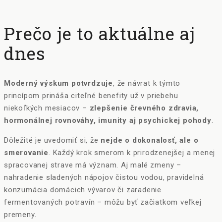
Prečo je to aktuálne aj
dnes
Moderný výskum potvrdzuje
, že návrat k týmto
princípom prináša citeľné benefity už v priebehu
niekoľkých mesiacov –
zlepšenie črevného zdravia,
hormonálnej rovnováhy, imunity aj psychickej pohody
.
Dôležité je uvedomiť si, že
nejde o dokonalosť, ale o
smerovanie
. Každý krok smerom k prirodzenejšej a menej
spracovanej strave má význam. Aj malé zmeny –
nahradenie sladených nápojov čistou vodou, pravidelná
konzumácia domácich vývarov či zaradenie
fermentovaných potravín – môžu byť začiatkom veľkej
premeny.