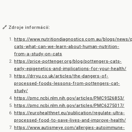
🔗 Zdroje informácií:
https://www.nutritiondiagnostics.com.au/blogs/news/
cats-what-can-we-learn-about-human-nutrition-
from-a-study-on-cats
https://price-pottenger.org/blog/pottengers-cats-
early-epigenetics-and-implications-for-your-health/
https://drryu.co.uk/articles/the-dangers-of-
processed-foods-lessons-from-pottengers-cat-
study/
https://pmc.ncbi.nlm.nih.gov/articles/PMC9526853/
https://pmc.ncbi.nlm.nih.gov/articles/PMC6275017/
https://eurohealthnet.eu/publication/regulate-ultra-
processed-food-to-save-lives-and-improve-health/
https://www.autismeye.com/allergies-autoimmune-