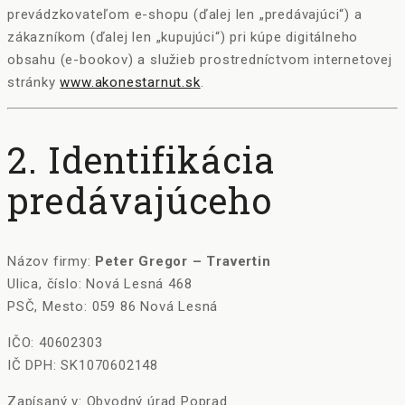
prevádzkovateľom e-shopu (ďalej len „predávajúci“) a
zákazníkom (ďalej len „kupujúci“) pri kúpe digitálneho
obsahu (e-bookov) a služieb prostredníctvom internetovej
stránky
www.akonestarnut.sk
.
2. Identifikácia
predávajúceho
Názov firmy:
Peter Gregor – Travertin
Ulica, číslo: Nová Lesná 468
PSČ, Mesto: 059 86 Nová Lesná
IČO: 40602303
IČ DPH: SK1070602148
Zapísaný v: Obvodný úrad Poprad