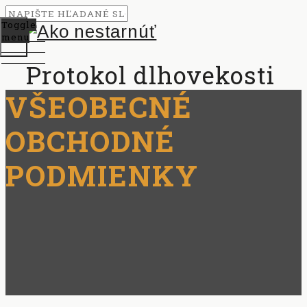
Toggle
menu
Protokol dlhovekosti
VŠEOBECNÉ
OBCHODNÉ
PODMIENKY