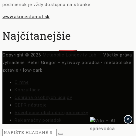
podmienok je vždy dostupná na stránke:
www.akonestarnut.sk
Najčítanejšie
Copyright © 2026
Metabolic Longevity Lab
— Všetky práva
vyhradené.
Peter Gregor – výživový poradca • metabolické
zdravie • low-carb
O mne
Konzultácie
Ochrana osobných údajov
GDPR nástroje
Všeobecné obchodné podmienky
×
Reklamačný poriadok