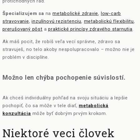
protichodných rád.
Špecializujem sa
na
metabolické zdravie
,
low-carb
stravovanie
,
inzulínovú rezistenciu
,
metabolickú flexibilitu
,
prerušovaný pôst
a
praktické princípy zdravého starnutia
.
Ak máš pocit, že robíš veľa vecí správne, zdravo sa
stravuješ, no telo akoby nespolupracovalo – možno nie je
problém v disciplíne.
Možno len chýba pochopenie súvislostí.
Ak chceš individuálny pohľad na svoju situáciu a lepšie
pochopiť, čo sa môže v tele diať,
metabolická
konzultácia
môže byť dobrým prvým krokom.
Niektoré veci človek