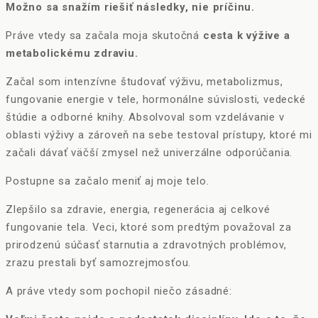
Možno sa snažím riešiť následky, nie príčinu.
Práve vtedy sa začala moja skutočná
cesta k výžive a
metabolickému zdraviu.
Začal som intenzívne študovať výživu, metabolizmus,
fungovanie energie v tele, hormonálne súvislosti, vedecké
štúdie a odborné knihy. Absolvoval som vzdelávanie v
oblasti výživy a zároveň na sebe testoval prístupy, ktoré mi
začali dávať väčší zmysel než univerzálne odporúčania.
Postupne sa začalo meniť aj moje telo.
Zlepšilo sa zdravie, energia, regenerácia aj celkové
fungovanie tela. Veci, ktoré som predtým považoval za
prirodzenú súčasť starnutia a zdravotných problémov,
zrazu prestali byť samozrejmosťou.
A práve vtedy som pochopil niečo zásadné: