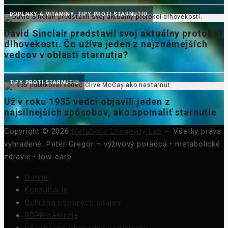
Copyright © 2026
Metabolic Longevity Lab
— Všetky práva
vyhradené.
Peter Gregor – výživový poradca • metabolické
zdravie • low-carb
O mne
Konzultácie
Ochrana osobných údajov
GDPR nástroje