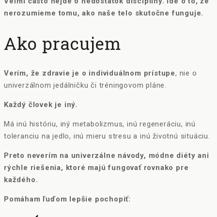
Veľmi často nejde o nedostatok disciplíny. Ide o to, že
nerozumieme tomu, ako naše telo skutočne funguje.
Ako pracujem
Verím, že zdravie je o individuálnom prístupe
, nie o
univerzálnom jedálničku či tréningovom pláne.
Každý človek je iný.
Má inú históriu, iný metabolizmus, inú regeneráciu, inú
toleranciu na jedlo, inú mieru stresu a inú životnú situáciu.
Preto neverím na univerzálne návody, módne diéty ani
rýchle riešenia, ktoré majú fungovať rovnako pre
každého.
Pomáham ľuďom lepšie pochopiť: