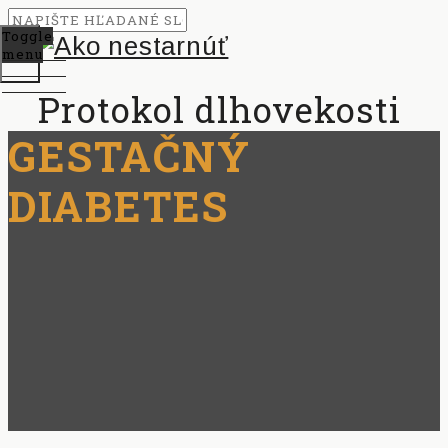
Toggle
menu
Protokol dlhovekosti
GESTAČNÝ
DIABETES