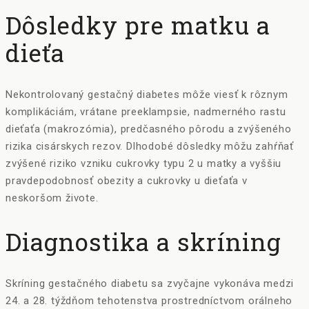
Dôsledky pre matku a
dieťa
Nekontrolovaný gestačný diabetes môže viesť k rôznym
komplikáciám, vrátane preeklampsie, nadmerného rastu
dieťaťa (makrozómia), predčasného pôrodu a zvýšeného
rizika cisárskych rezov. Dlhodobé dôsledky môžu zahŕňať
zvýšené riziko vzniku cukrovky typu 2 u matky a vyššiu
pravdepodobnosť obezity a cukrovky u dieťaťa v
neskoršom živote.
Diagnostika a skríning
Skríning gestačného diabetu sa zvyčajne vykonáva medzi
24. a 28. týždňom tehotenstva prostredníctvom orálneho