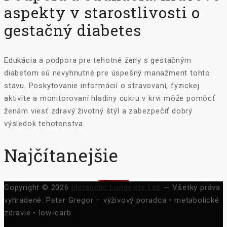
aspekty v starostlivosti o
gestačný diabetes
Edukácia a podpora pre tehotné ženy s gestačným
diabetom sú nevyhnutné pre úspešný manažment tohto
stavu. Poskytovanie informácií o stravovaní, fyzickej
aktivite a monitorovaní hladiny cukru v krvi môže pomôcť
ženám viesť zdravý životný štýl a zabezpečiť dobrý
výsledok tehotenstva.
Najčítanejšie
Copyright © 2026
Metabolic Longevity Lab
— Všetky práva
vyhradené.
Peter Gregor – výživový poradca • metabolické
zdravie • low-carb