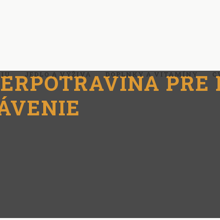
PERPOTRAVINA PRE
TIU
JEDLO A VÝŽIVA
DOPLNKY A VITAMÍNY
C
ÁVENIE