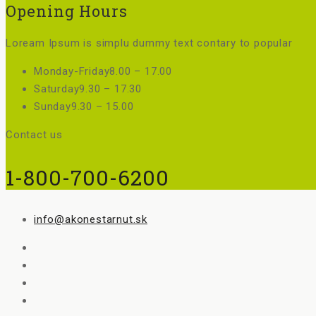
Opening Hours
Loream Ipsum is simplu dummy text contary to popular
Monday-Friday
8.00 – 17.00
Saturday
9.30 – 17.30
Sunday
9.30 – 15.00
Contact us
1-800-700-6200
info@akonestarnut.sk