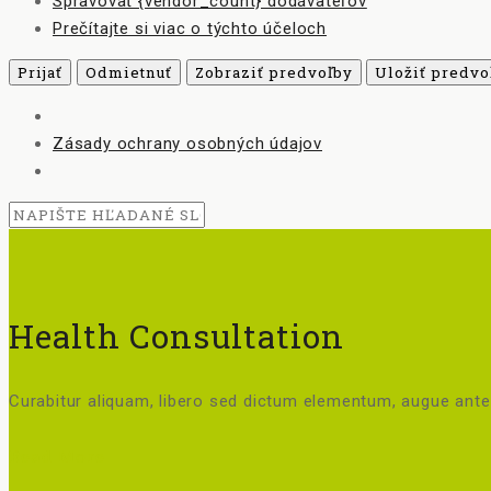
Spravovať {vendor_count} dodávateľov
Prečítajte si viac o týchto účeloch
Prijať
Odmietnuť
Zobraziť predvoľby
Uložiť predvo
Zásady ochrany osobných údajov
Health Consultation
Curabitur aliquam, libero sed dictum elementum, augue ante 
Read More