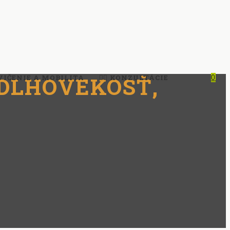
 DLHOVEKOSŤ,
VIČENIE A MOBILITA
🧑‍⚕️ KONZULTÁCIE
0