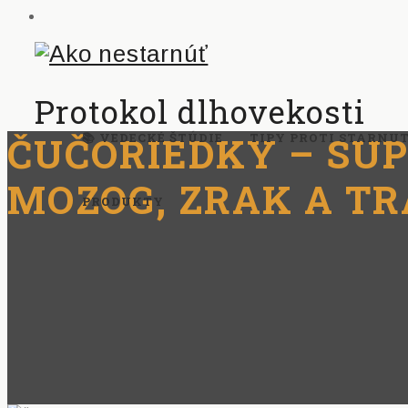
Protokol dlhovekosti
ČUČORIEDKY – SU
📚 VEDECKÉ ŠTÚDIE
TIPY PROTI STARNU
MOZOG, ZRAK A TR
PRODUKTY