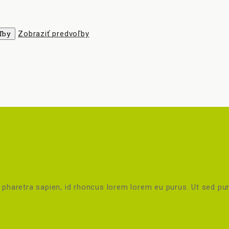
ľby
Zobraziť predvoľby
pharetra sapien, id rhoncus lorem lorem eu purus. Ut sed puru