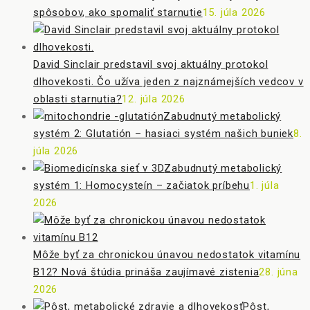
spôsobov, ako spomaliť starnutie
15. júla 2026
David Sinclair predstavil svoj aktuálny protokol
dlhovekosti. Čo užíva jeden z najznámejších vedcov v
oblasti starnutia?
12. júla 2026
Zabudnutý metabolický
systém 2: Glutatión – hasiaci systém našich buniek
8.
júla 2026
Zabudnutý metabolický
systém 1: Homocysteín – začiatok príbehu
1. júla
2026
Môže byť za chronickou únavou nedostatok vitamínu
B12? Nová štúdia prináša zaujímavé zistenia
28. júna
2026
Pôst,