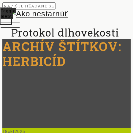
Toggle
menu
Protokol dlhovekosti
ARCHÍV ŠTÍTKOV:
HERBICÍD
18
okt
2025