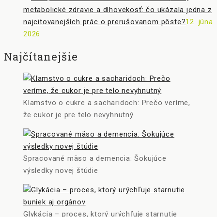
metabolické zdravie a dlhovekosť: čo ukázala jedna z
najcitovanejších prác o prerušovanom pôste?
12. júna
2026
Najčítanejšie
Klamstvo o cukre a sacharidoch: Prečo veríme,
že cukor je pre telo nevyhnutný
Spracované mäso a demencia: Šokujúce
výsledky novej štúdie
Glykácia – proces, ktorý urýchľuje starnutie