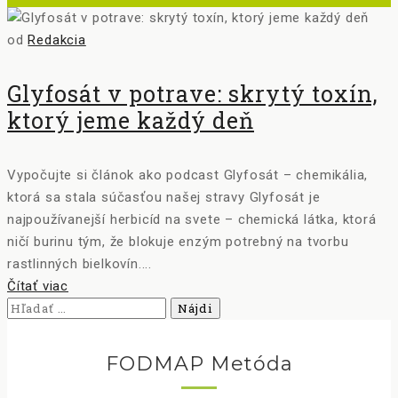
od
Redakcia
Glyfosát v potrave: skrytý toxín,
ktorý jeme každý deň
Vypočujte si článok ako podcast Glyfosát – chemikália,
ktorá sa stala súčasťou našej stravy Glyfosát je
najpoužívanejší herbicíd na svete – chemická látka, ktorá
ničí burinu tým, že blokuje enzým potrebný na tvorbu
rastlinných bielkovín....
Čítať viac
Hľadať:
FODMAP Metóda