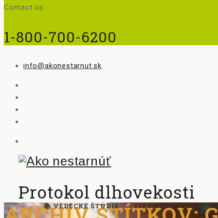
Contact us
1-800-700-6200
info@akonestarnut.sk
Protokol dlhovekosti
ARCHÍV ŠTÍTKOV:
📚 VEDECKÉ ŠTÚDIE
TIPY PROTI STARNU