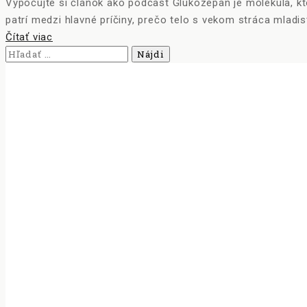
Vypočujte si článok ako podcast Glukozepan je molekula, kto
patrí medzi hlavné príčiny, prečo telo s vekom stráca mladistvú
Čítať viac
Hľadať: