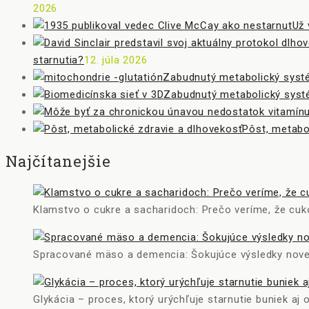
2026
Už 
starnutia?
12. júla 2026
Zabudnutý metabolický systé
Zabudnutý metabolický syst
Pôst, metabo
Najčítanejšie
Klamstvo o cukre a sacharidoch: Prečo veríme, že cuko
Spracované mäso a demencia: Šokujúce výsledky nove
Glykácia – proces, ktorý urýchľuje starnutie buniek aj