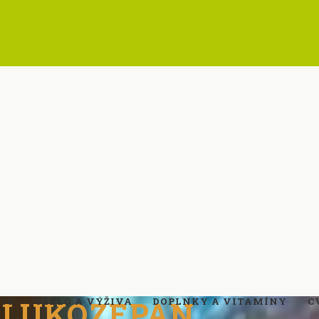
GLUKOZEPAN
TIU
JEDLO A VÝŽIVA
DOPLNKY A VITAMÍNY
C