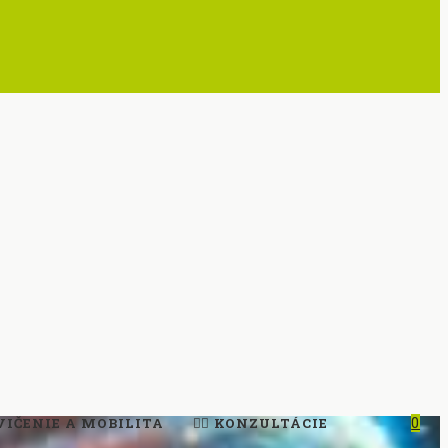
VIČENIE A MOBILITA
🧑‍⚕️ KONZULTÁCIE
0