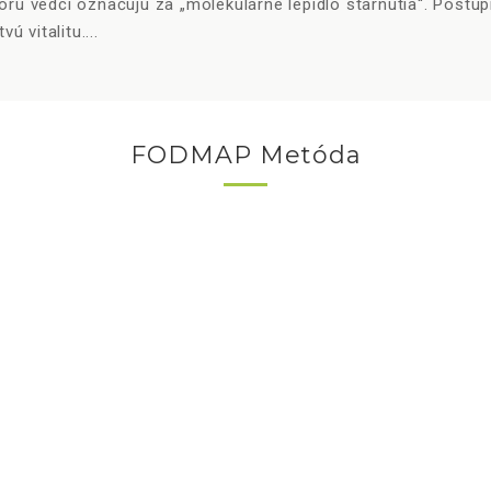
rú vedci označujú za „molekulárne lepidlo starnutia“. Postup
 vitalitu....
FODMAP Metóda