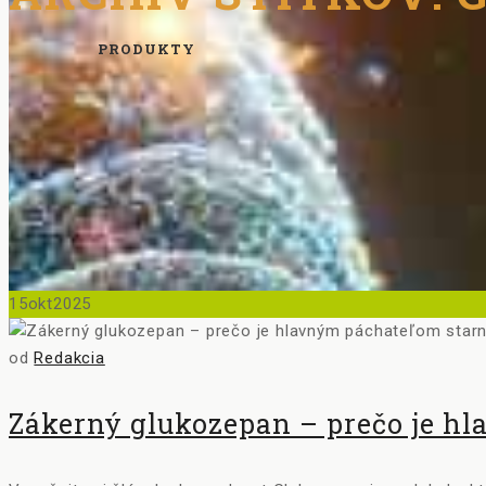
PRODUKTY
15
okt
2025
od
Redakcia
Zákerný glukozepan – prečo je h