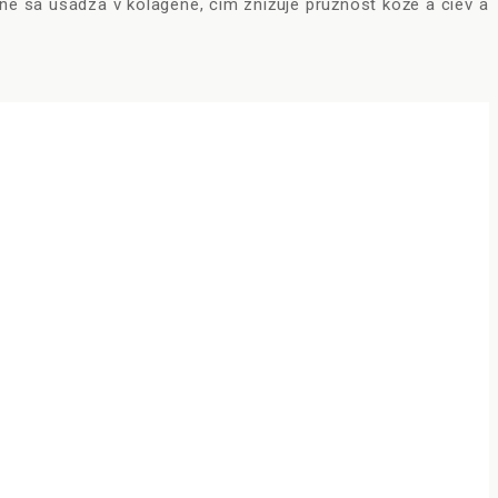
ne sa usádza v kolagéne, čím znižuje pružnosť kože a ciev a