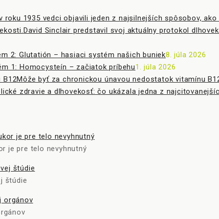
v roku 1935 vedci objavili jeden z najsilnejších spôsobov, ako
David Sinclair predstavil svoj aktuálny protokol dlhove
m 2: Glutatión – hasiaci systém našich buniek
8. júla 2026
ém 1: Homocysteín – začiatok príbehu
1. júla 2026
Môže byť za chronickou únavou nedostatok vitamínu B12
lické zdravie a dlhovekosť: čo ukázala jedna z najcitovanej
r je pre telo nevyhnutný
j štúdie
 orgánov