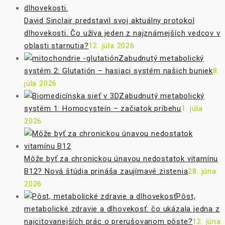
David Sinclair predstavil svoj aktuálny protokol
dlhovekosti. Čo užíva jeden z najznámejších vedcov v
oblasti starnutia?
12. júla 2026
Zabudnutý metabolický
systém 2: Glutatión – hasiaci systém našich buniek
8.
júla 2026
Zabudnutý metabolický
systém 1: Homocysteín – začiatok príbehu
1. júla
2026
Môže byť za chronickou únavou nedostatok vitamínu
B12? Nová štúdia prináša zaujímavé zistenia
28. júna
2026
Pôst,
metabolické zdravie a dlhovekosť: čo ukázala jedna z
najcitovanejších prác o prerušovanom pôste?
12. júna