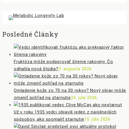
Posledné Články
Fruktóza môže podporovať šírenie rakoviny. Čo
odhalila nová štúdia?
3. augusta 2026
Omladenie kože zo 70 na 30 rokov? Nový objav môže
zmeniť pohľad na starnutie
26. júla 2026
Už v roku 1935 vedci objavili jeden z najsilnejších
spôsobov, ako spomaliť starnutie
15. júla 2026