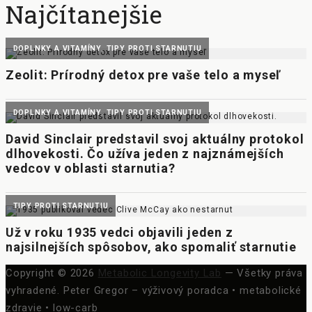
Najčítanejšie
Copyright © 2026
Metabolic Longevity Lab
— Všetky práva
vyhradené.
Peter Gregor – výživový poradca • metabolické
zdravie • low-carb