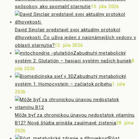
spôsobov, ako spomaliť starnutie
15. júla 2026
David Sinclair predstavil svoj aktuálny protokol
dlhovekosti. Čo užíva jeden z najznámejších vedcov v
oblasti starnutia?
12. júla 2026
Zabudnutý metabolický
systém 2: Glutatión – hasiaci systém našich buniek
8.
júla 2026
Zabudnutý metabolický
systém 1: Homocysteín – začiatok príbehu
1. júla
2026
Môže byť za chronickou únavou nedostatok vitamínu
B12? Nová štúdia prináša zaujímavé zistenia
28. júna
2026
Pôst,