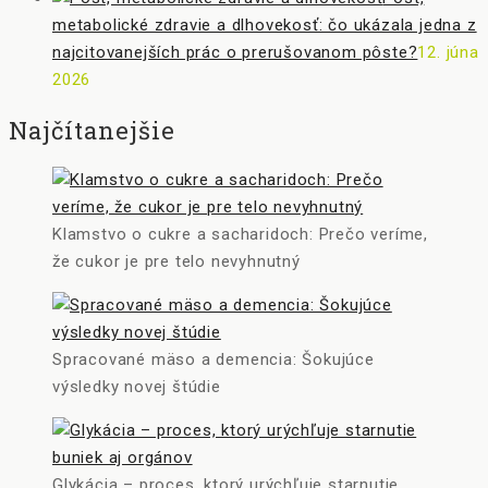
metabolické zdravie a dlhovekosť: čo ukázala jedna z
najcitovanejších prác o prerušovanom pôste?
12. júna
2026
Najčítanejšie
Klamstvo o cukre a sacharidoch: Prečo veríme,
že cukor je pre telo nevyhnutný
Spracované mäso a demencia: Šokujúce
výsledky novej štúdie
Glykácia – proces, ktorý urýchľuje starnutie