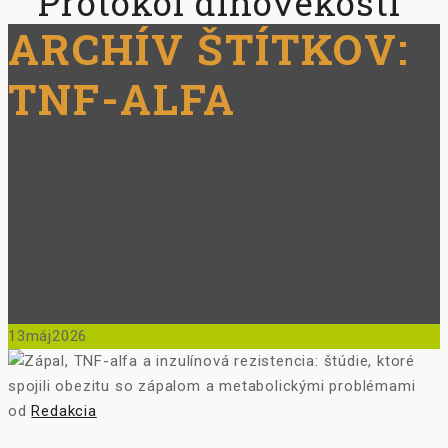
Protokol dlhovekosti
ARCHÍV ŠTÍTKOV:
TNF-ALFA
13
máj
2026
od
Redakcia