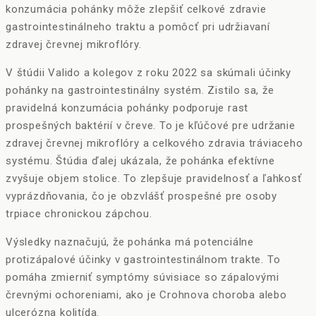
konzumácia pohánky môže zlepšiť celkové zdravie
gastrointestinálneho traktu a pomôcť pri udržiavaní
zdravej črevnej mikroflóry.
V štúdii Valido a kolegov z roku 2022 sa skúmali účinky
pohánky na gastrointestinálny systém. Zistilo sa, že
pravidelná konzumácia pohánky podporuje rast
prospešných baktérií v čreve. To je kľúčové pre udržanie
zdravej črevnej mikroflóry a celkového zdravia tráviaceho
systému. Štúdia ďalej ukázala, že pohánka efektívne
zvyšuje objem stolice. To zlepšuje pravidelnosť a ľahkosť
vyprázdňovania, čo je obzvlášť prospešné pre osoby
trpiace chronickou zápchou.
Výsledky naznačujú, že pohánka má potenciálne
protizápalové účinky v gastrointestinálnom trakte. To
pomáha zmierniť symptómy súvisiace so zápalovými
črevnými ochoreniami, ako je Crohnova choroba alebo
ulcerózna kolitída.