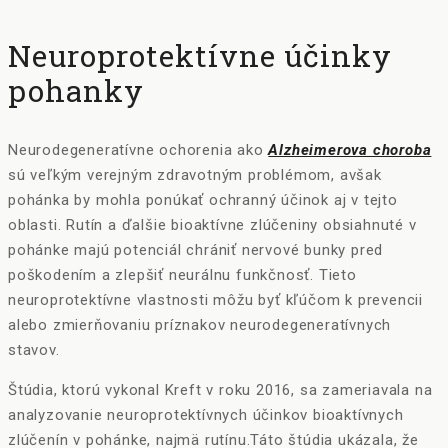
Neuroprotektívne účinky
pohanky
Neurodegeneratívne ochorenia ako
Alzheimerova choroba
sú veľkým verejným zdravotným problémom, avšak
pohánka by mohla ponúkať ochranný účinok aj v tejto
oblasti. Rutín a ďalšie bioaktívne zlúčeniny obsiahnuté v
pohánke majú potenciál chrániť nervové bunky pred
poškodením a zlepšiť neurálnu funkčnosť. Tieto
neuroprotektívne vlastnosti môžu byť kľúčom k prevencii
alebo zmierňovaniu príznakov neurodegeneratívnych
stavov.
Štúdia, ktorú vykonal Kreft v roku 2016, sa zameriavala na
analyzovanie neuroprotektívnych účinkov bioaktívnych
zlúčenín v pohánke, najmä rutínu.Táto štúdia ukázala, že