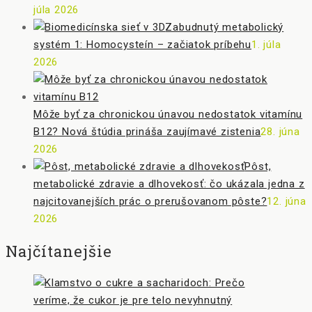
júla 2026
Zabudnutý metabolický
systém 1: Homocysteín – začiatok príbehu
1. júla
2026
Môže byť za chronickou únavou nedostatok vitamínu
B12? Nová štúdia prináša zaujímavé zistenia
28. júna
2026
Pôst,
metabolické zdravie a dlhovekosť: čo ukázala jedna z
najcitovanejších prác o prerušovanom pôste?
12. júna
2026
Najčítanejšie