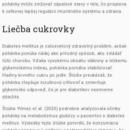
pohánky môže znižovať zápalové stavy v tele, čo prispieva
k celkovej lepšej regulácii imunitného systému a zdravia.
Liečba cukrovky
Diabetes mellitus je celosvetový zdravotný problém, avšak
pohánka ponúka nádej ako prírodný spôsob, ako zvládať
túto chorobu. Vďaka vysokému obsahu vlákniny a nízkemu
glykemickému indexu, pohánka pomáha stabilizovať
hladiny krvného cukru po jedle. Štúdie preukázali, že
pohánka zlepšuje inzulínovú citlivosť a zmierňuje
glykemickú odpoveď, čo je pre diabetikov nesmierne
dôležité.
Štúdia Yilmaz et al. (2020) podrobne analyzovala účinky
pohánky na metabolizmus glukózy u pacientov s diabetes
mellitus. Výsledky tejto štúdie potvrdili, že konzumácia