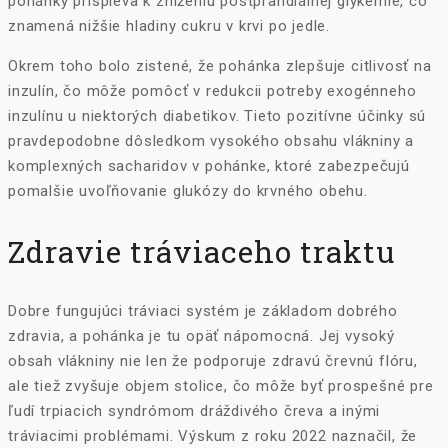
pohánky prispieva k zníženiu postprandiálnej glykémie, čo
znamená nižšie hladiny cukru v krvi po jedle.
Okrem toho bolo zistené, že pohánka zlepšuje citlivosť na
inzulín, čo môže pomôcť v redukcii potreby exogénneho
inzulínu u niektorých diabetikov. Tieto pozitívne účinky sú
pravdepodobne dôsledkom vysokého obsahu vlákniny a
komplexných sacharidov v pohánke, ktoré zabezpečujú
pomalšie uvoľňovanie glukózy do krvného obehu.
Zdravie tráviaceho traktu
Dobre fungujúci tráviaci systém je základom dobrého
zdravia, a pohánka je tu opäť nápomocná. Jej vysoký
obsah vlákniny nie len že podporuje zdravú črevnú flóru,
ale tiež zvyšuje objem stolice, čo môže byť prospešné pre
ľudí trpiacich syndrómom dráždivého čreva a inými
tráviacimi problémami. Výskum z roku 2022 naznačil, že