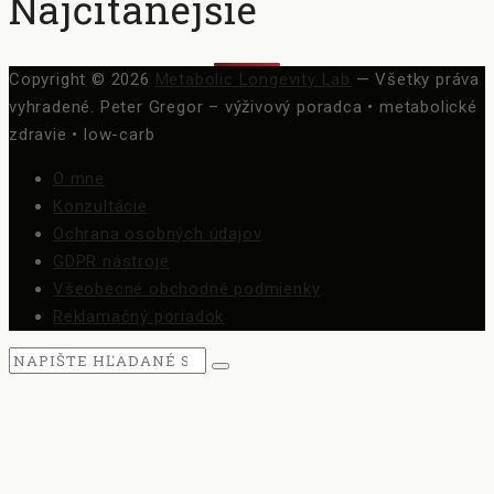
Najčítanejšie
Copyright © 2026
Metabolic Longevity Lab
— Všetky práva
vyhradené.
Peter Gregor – výživový poradca • metabolické
zdravie • low-carb
O mne
Konzultácie
Ochrana osobných údajov
GDPR nástroje
Všeobecné obchodné podmienky
Reklamačný poriadok