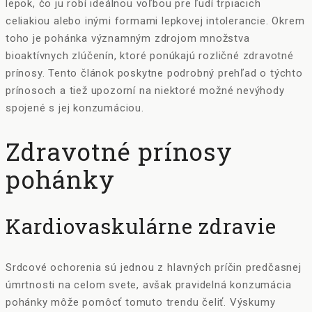
lepok, čo ju robí ideálnou voľbou pre ľudí trpiacich
celiakiou alebo inými formami lepkovej intolerancie. Okrem
toho je pohánka významným zdrojom množstva
bioaktívnych zlúčenín, ktoré ponúkajú rozličné zdravotné
prínosy. Tento článok poskytne podrobný prehľad o týchto
prínosoch a tiež upozorní na niektoré možné nevýhody
spojené s jej konzumáciou.
Zdravotné prínosy
pohánky
Kardiovaskulárne zdravie
Srdcové ochorenia sú jednou z hlavných príčin predčasnej
úmrtnosti na celom svete, avšak pravidelná konzumácia
pohánky môže pomôcť tomuto trendu čeliť. Výskumy