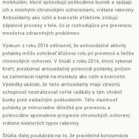
molekulám, ktoré spôsobujú poškodenie buniek a spájajú
ich s mnohými chronickými ochoreniami, vrátane rakoviny.
Antioxidanty ako rutín a kvercetín efektívne znižujú
zápalové procesy v tele, čo je rozhodujúce pre prevenciu
množstva zdravotných problémov.
Výskum z roku 2016 zdôraznil, že antioxidačné aktivity
pohánky môžu zohrávať kľúčovú rolu pri prevencii a liečbe
chronických ochorení. V štúdii z roku 2016, ktorú vykonal
Kreft, preskúmal antioxidačný potenciál pohánky, pričom
sa zameriaval najmä na molekuly ako rutín a kvercetín.
Výsledky ukázali, že tieto antioxidanty majú výraznú
schopnosť neutralizovať voľné radikály a tým chrániť
bunky pred oxidačným poškodením. Táto vlastnosť
pohánky je mimoriadne dôležitá pre prevenciu a
potenciálne spomalenie progresie chronických ochorení,
vrátane niektorých typov rakoviny.
Štúdia ďalej poukázala na to, že pravidelná konzumácia