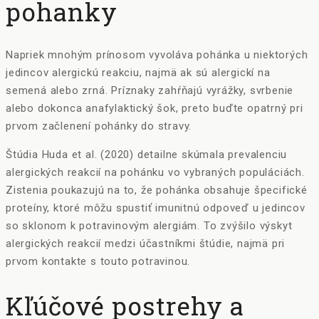
pohanky
Napriek mnohým prínosom vyvoláva pohánka u niektorých
jedincov alergickú reakciu, najmä ak sú alergickí na
semená alebo zrná. Príznaky zahŕňajú vyrážky, svrbenie
alebo dokonca anafylaktický šok, preto buďte opatrný pri
prvom začlenení pohánky do stravy.
Štúdia Huda et al. (2020) detailne skúmala prevalenciu
alergických reakcií na pohánku vo vybraných populáciách.
Zistenia poukazujú na to, že pohánka obsahuje špecifické
proteíny, ktoré môžu spustiť imunitnú odpoveď u jedincov
so sklonom k potravinovým alergiám. To zvýšilo výskyt
alergických reakcií medzi účastníkmi štúdie, najmä pri
prvom kontakte s touto potravinou.
Kľúčové postrehy a