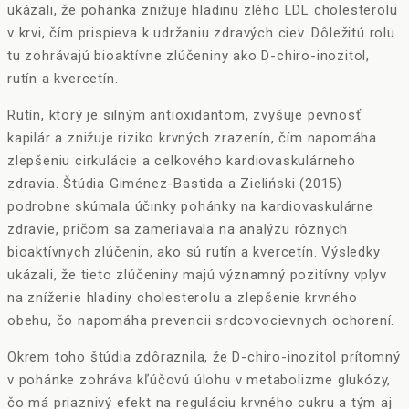
ukázali, že pohánka znižuje hladinu zlého LDL cholesterolu
v krvi, čím prispieva k udržaniu zdravých ciev. Dôležitú rolu
tu zohrávajú bioaktívne zlúčeniny ako D-chiro-inozitol,
rutín a kvercetín.
Rutín, ktorý je silným antioxidantom, zvyšuje pevnosť
kapilár a znižuje riziko krvných zrazenín, čím napomáha
zlepšeniu cirkulácie a celkového kardiovaskulárneho
zdravia. Štúdia Giménez-Bastida a Zieliński (2015)
podrobne skúmala účinky pohánky na kardiovaskulárne
zdravie, pričom sa zameriavala na analýzu rôznych
bioaktívnych zlúčenin, ako sú rutín a kvercetín. Výsledky
ukázali, že tieto zlúčeniny majú významný pozitívny vplyv
na zníženie hladiny cholesterolu a zlepšenie krvného
obehu, čo napomáha prevencii srdcovocievnych ochorení.
Okrem toho štúdia zdôraznila, že D-chiro-inozitol prítomný
v pohánke zohráva kľúčovú úlohu v metabolizme glukózy,
čo má priaznivý efekt na reguláciu krvného cukru a tým aj