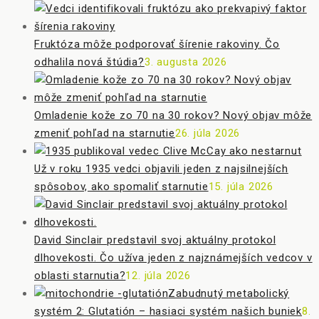
Fruktóza môže podporovať šírenie rakoviny. Čo
odhalila nová štúdia?
3. augusta 2026
Omladenie kože zo 70 na 30 rokov? Nový objav môže
zmeniť pohľad na starnutie
26. júla 2026
Už v roku 1935 vedci objavili jeden z najsilnejších
spôsobov, ako spomaliť starnutie
15. júla 2026
David Sinclair predstavil svoj aktuálny protokol
dlhovekosti. Čo užíva jeden z najznámejších vedcov v
oblasti starnutia?
12. júla 2026
Zabudnutý metabolický
systém 2: Glutatión – hasiaci systém našich buniek
8.