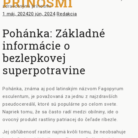
PRÍNOSMI
Posted
Author
1 máj, 2024
20 jún, 2024
Redakcia
on
Pohánka: Základné
informácie o
bezlepkovej
superpotravine
Pohánka, známa aj pod latinským názvom Fagopyrum
esculentum, je považovaná za jednu z najzdravších
pseudocereálií, ktoré sú populárne po celom svete.
Napriek tomu, že sa často radí medzi obilniny, ide o
ovocný produkt rastliny patriacej do čeľade ríbezle.
Jej obľúbenosť rastie najmä kvôli tomu, že neobsahuje