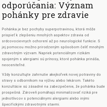
odporúčania: Význam
pohánky pre zdravie
Pohánka je bez pochyby superpotravinou, ktorá môže
prispieť k zlepšeniu mnohých aspektov zdravia od
srdcovocievnych ochorení až po neurologické funkcie. S
jej pomocou možno prirodzeným spôsobom čeliť mnohým
zdravotným výzvam. Napriek potenciálnym rizikám
spojeným s alergiami sú prínosy, ktoré pohánka prináša,
neoceniteľné.
Vždy konzultujte zahrnutie akejkoľvek novej potraviny do
stravy s odborníkom na výživu alebo lekárom. Takéto
konzultácie sú zásadné na zabezpečenie, že pohánka bude
prospešná. Zároveň pomáhajú minimalizovať riziká pre
jednotlivcov s potenciálnymi alergiami alebo inými
špecifickými zdravotnými stavmi.