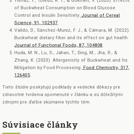
Yilmaz, Y., Toledo, R. T., & Gokmen, V. (2020). Effects
of Buckwheat Consumption on Blood Glucose
Control and Insulin Sensitivity.
Journal of Cereal
Science, 91, 102937
.
Valido, D., Sánchez-Muniz, F. J., & Cámara, M. (2022).
Buckwheat dietary fiber and its effect on gut health.
Journal of Functional Foods, 87, 104808
.
Huda, M. N., Lu, S., Jahan, T., Ding, M., Jha, R., &
Zhang, K. (2020). Allergenicity of Buckwheat and Its
Mitigation by Food Processing.
Food Chemistry, 317,
126405
.
Tieto štúdie poskytujú podklady a vedecké dôkazy pre
zdravotné tvrdenia spomenuté v článku a sú dôležitými
zdrojmi pre ďalšie skúmanie týchto tém.
Súvisiace články