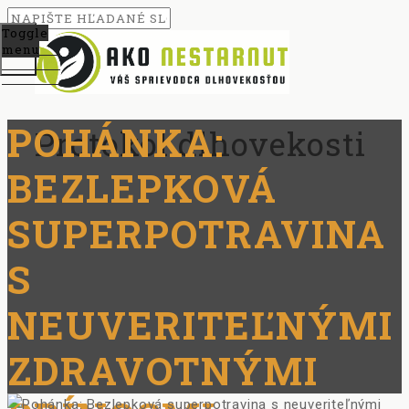
Toggle
menu
POHÁNKA:
Protokol dlhovekosti
BEZLEPKOVÁ
SUPERPOTRAVINA
S
NEUVERITEĽNÝMI
ZDRAVOTNÝMI