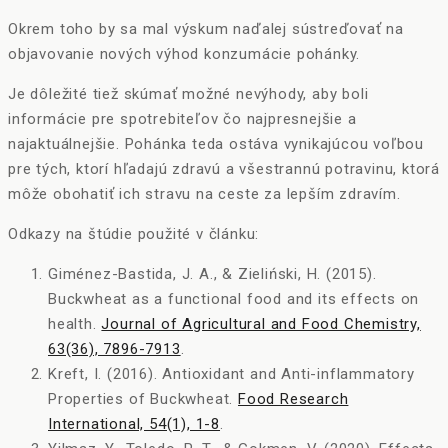
Okrem toho by sa mal výskum naďalej sústreďovať na
objavovanie nových výhod konzumácie pohánky.
Je dôležité tiež skúmať možné nevýhody, aby boli
informácie pre spotrebiteľov čo najpresnejšie a
najaktuálnejšie. Pohánka teda ostáva vynikajúcou voľbou
pre tých, ktorí hľadajú zdravú a všestrannú potravinu, ktorá
môže obohatiť ich stravu na ceste za lepším zdravím.
Odkazy na štúdie použité v článku:
Giménez-Bastida, J. A., & Zieliński, H. (2015).
Buckwheat as a functional food and its effects on
health.
Journal of Agricultural and Food Chemistry,
63(36), 7896-7913
.
Kreft, I. (2016). Antioxidant and Anti-inflammatory
Properties of Buckwheat.
Food Research
International, 54(1), 1-8
.