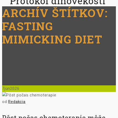
Protokol dlhovekosti
ARCHÍV ŠTÍTKOV:
FASTING
MIMICKING DIET
7
jún
2026
od
Redakcia
Pôst počas chemoterapie môže