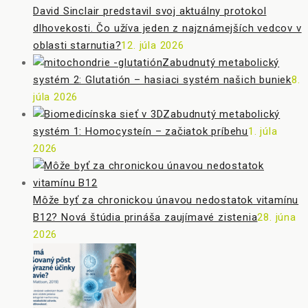
David Sinclair predstavil svoj aktuálny protokol
dlhovekosti. Čo užíva jeden z najznámejších vedcov v
oblasti starnutia?
12. júla 2026
Zabudnutý metabolický
systém 2: Glutatión – hasiaci systém našich buniek
8.
júla 2026
Zabudnutý metabolický
systém 1: Homocysteín – začiatok príbehu
1. júla
2026
Môže byť za chronickou únavou nedostatok vitamínu
B12? Nová štúdia prináša zaujímavé zistenia
28. júna
2026