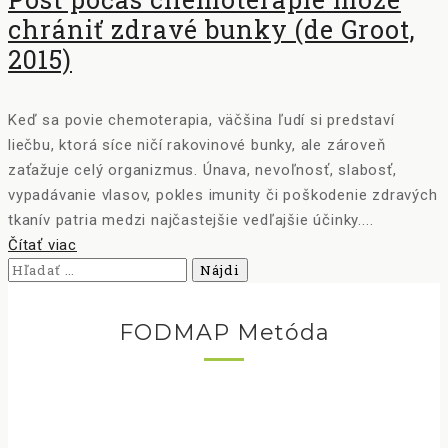
chrániť zdravé bunky (de Groot,
2015)
Keď sa povie chemoterapia, väčšina ľudí si predstaví
liečbu, ktorá síce ničí rakovinové bunky, ale zároveň
zaťažuje celý organizmus. Únava, nevoľnosť, slabosť,
vypadávanie vlasov, pokles imunity či poškodenie zdravých
tkanív patria medzi najčastejšie vedľajšie účinky....
Čítať viac
Hľadať:
FODMAP Metóda