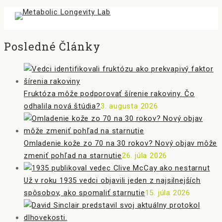
Posledné Články
Fruktóza môže podporovať šírenie rakoviny. Čo
odhalila nová štúdia?
3. augusta 2026
Omladenie kože zo 70 na 30 rokov? Nový objav môže
zmeniť pohľad na starnutie
26. júla 2026
Už v roku 1935 vedci objavili jeden z najsilnejších
spôsobov, ako spomaliť starnutie
15. júla 2026