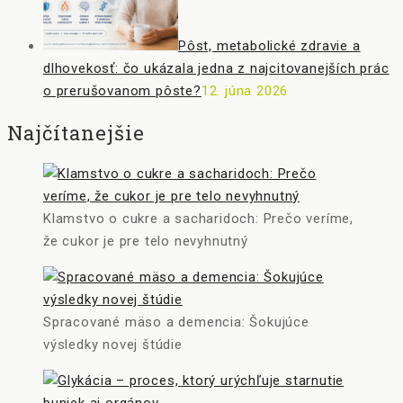
Pôst, metabolické zdravie a
dlhovekosť: čo ukázala jedna z najcitovanejších prác
o prerušovanom pôste?
12. júna 2026
Najčítanejšie
Klamstvo o cukre a sacharidoch: Prečo veríme,
že cukor je pre telo nevyhnutný
Spracované mäso a demencia: Šokujúce
výsledky novej štúdie