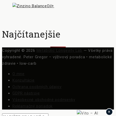
Najčítanejšie
Copyright © 2026
Metabolic Longevity Lab
— Všetky práva
vyhradené.
Peter Gregor – výživový poradca • metabolické
zdravie • low-carb
O mne
Konzultácie
Ochrana osobných údajov
GDPR nástroje
Všeobecné obchodné podmienky
Reklamačný poriadok
×