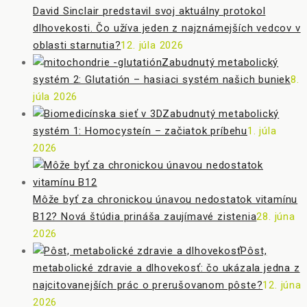
David Sinclair predstavil svoj aktuálny protokol
dlhovekosti. Čo užíva jeden z najznámejších vedcov v
oblasti starnutia?
12. júla 2026
Zabudnutý metabolický
systém 2: Glutatión – hasiaci systém našich buniek
8.
júla 2026
Zabudnutý metabolický
systém 1: Homocysteín – začiatok príbehu
1. júla
2026
Môže byť za chronickou únavou nedostatok vitamínu
B12? Nová štúdia prináša zaujímavé zistenia
28. júna
2026
Pôst,
metabolické zdravie a dlhovekosť: čo ukázala jedna z
najcitovanejších prác o prerušovanom pôste?
12. júna
2026