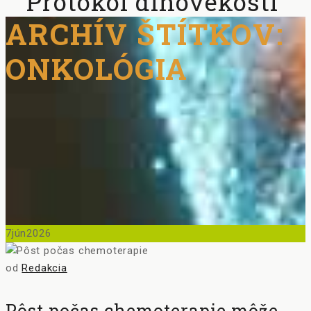
Protokol dlhovekosti
ARCHÍV ŠTÍTKOV:
ONKOLÓGIA
7
jún
2026
od
Redakcia
Pôst počas chemoterapie môže