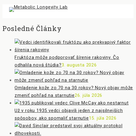
Posledné Články
Fruktóza môže podporovať šírenie rakoviny. Čo
odhalila nová štúdia?
3. augusta 2026
Omladenie kože zo 70 na 30 rokov? Nový objav môže
zmeniť pohľad na starnutie
26. júla 2026
Už v roku 1935 vedci objavili jeden z najsilnejších
spôsobov, ako spomaliť starnutie
15. júla 2026