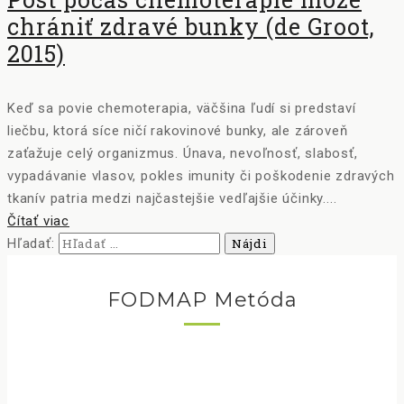
chrániť zdravé bunky (de Groot,
2015)
Keď sa povie chemoterapia, väčšina ľudí si predstaví
liečbu, ktorá síce ničí rakovinové bunky, ale zároveň
zaťažuje celý organizmus. Únava, nevoľnosť, slabosť,
vypadávanie vlasov, pokles imunity či poškodenie zdravých
tkanív patria medzi najčastejšie vedľajšie účinky....
Čítať viac
Hľadať:
FODMAP Metóda