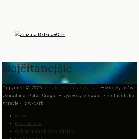
Najčítanejšie
Copyright © 2026
Metabolic Longevity Lab
— Všetky práva
vyhradené.
Peter Gregor – výživový poradca • metabolické
zdravie • low-carb
O mne
Konzultácie
Ochrana osobných údajov