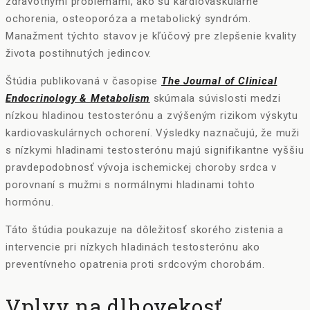
zdravotnými problémami, ako sú kardiovaskulárne
ochorenia, osteoporóza a metabolický syndróm.
Manažment týchto stavov je kľúčový pre zlepšenie kvality
života postihnutých jedincov.
Štúdia publikovaná v časopise
The Journal of Clinical
Endocrinology & Metabolism
skúmala súvislosti medzi
nízkou hladinou testosterónu a zvýšeným rizikom výskytu
kardiovaskulárnych ochorení. Výsledky naznačujú, že muži
s nízkymi hladinami testosterónu majú signifikantne vyššiu
pravdepodobnosť vývoja ischemickej choroby srdca v
porovnaní s mužmi s normálnymi hladinami tohto
hormónu.
Táto štúdia poukazuje na dôležitosť skorého zistenia a
intervencie pri nízkych hladinách testosterónu ako
preventívneho opatrenia proti srdcovým chorobám.
Vplyv na dlhovekosť