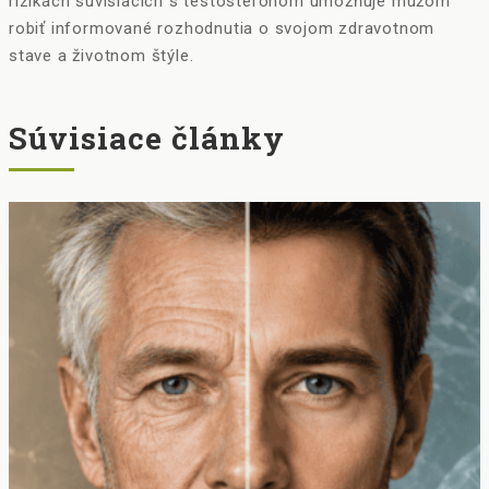
rizikách súvisiacich s testosterónom umožňuje mužom
robiť informované rozhodnutia o svojom zdravotnom
stave a životnom štýle.
Súvisiace články