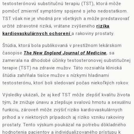
testosterónovú substitučnú terapiu (TST), ktorá môže
pomôcť zmierniť symptómy spojené s jeho nedostatkom.
TST však nie je vhodná pre všetkých a môže predstavovať
určité zdravotné riziká, vrátane zvýšeného
rizika
kardiovaskulárnych ochorení
a rakoviny prostaty.
Štúdia, ktorá bola publikovaná v prestížnom lekárskom
časopise
The New England Journal of Medicine
, sa
zamerala na dlhodobé účinky testosteronovej substitučnej
terapie (TST) na zdravie mužov. Táto rozsiahla klinická
štúdia zahŕňala tisíce mužov s nízkymi hladinami
testosterónu, ktorí boli sledovaní počas niekoľkých rokov.
Výsledky ukázali, že aj keď TST môže zlepšiť kvalitu života
tým, že znižuje únavu a zlepšuje svalovú hmotu a sexuálnu
funkciu, zároveň môže zvýšiť riziko kardiovaskulárnych
príhod a v niektorých prípadoch aj riziko vzniku rakoviny
prostaty. Tento výskum poukázal na potrebu dôkladného
hodnotenia pacientov a individualizovaného prístupu k