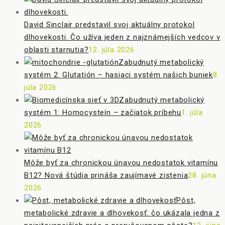
David Sinclair predstavil svoj aktuálny protokol
dlhovekosti. Čo užíva jeden z najznámejších vedcov v
oblasti starnutia?
12. júla 2026
Zabudnutý metabolický
systém 2: Glutatión – hasiaci systém našich buniek
8.
júla 2026
Zabudnutý metabolický
systém 1: Homocysteín – začiatok príbehu
1. júla
2026
Môže byť za chronickou únavou nedostatok vitamínu
B12? Nová štúdia prináša zaujímavé zistenia
28. júna
2026
Pôst,
metabolické zdravie a dlhovekosť: čo ukázala jedna z