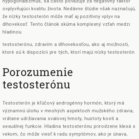
hypogonadizmus, sa často považuje za negatívny faktor
ovplyvňujúci kvalitu života. Nedávne štúdie však naznačujú,
že nízky testosterón môže mať aj pozitívny vplyv na
dlhovekosť. Tento článok skúma komplexný vzťah medzi
hladinou
testosterónu, zdravím a dlhovekosťou, ako aj možnosti,
ktoré sú k dispozícii pre tých, ktorí majú nízky testosterón.
Porozumenie
testosterónu
Testosterón je kľúčový androgénny hormón, ktorý má
významnú úlohu v mnohých aspektoch mužského zdravia,
vrátane udržiavania svalovej hmoty, hustoty kostí a
sexuálnej funkcie. Hladina testosterónu prirodzene klesá s
vekom, čo môže viesť k radu symptómov, ako je únava,