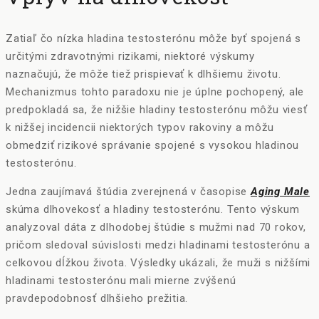
Zatiaľ čo nízka hladina testosterónu môže byť spojená s
určitými zdravotnými rizikami, niektoré výskumy
naznačujú, že môže tiež prispievať k dlhšiemu životu.
Mechanizmus tohto paradoxu nie je úplne pochopený, ale
predpokladá sa, že nižšie hladiny testosterónu môžu viesť
k nižšej incidencii niektorých typov rakoviny a môžu
obmedziť rizikové správanie spojené s vysokou hladinou
testosterónu.
Jedna zaujímavá štúdia zverejnená v časopise
Aging Male
skúma dlhovekosť a hladiny testosterónu. Tento výskum
analyzoval dáta z dlhodobej štúdie s mužmi nad 70 rokov,
pričom sledoval súvislosti medzi hladinami testosterónu a
celkovou dĺžkou života. Výsledky ukázali, že muži s nižšími
hladinami testosterónu mali mierne zvýšenú
pravdepodobnosť dlhšieho prežitia.