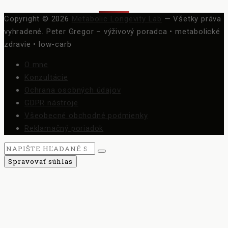
Copyright © 2026
Metabolic Longevity Lab
— Všetky práva
vyhradené.
Peter Gregor – výživový poradca • metabolické
zdravie • low-carb
O mne
Konzultácie
Ochrana osobných údajov
GDPR nástroje
Všeobecné obchodné podmienky
Reklamačný poriadok
Spravovať súhlas