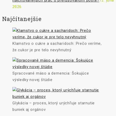
najcitovanejších prác o prerušovanom pôste?
12. júna
2026
Najčítanejšie
Klamstvo o cukre a sacharidoch: Prečo veríme,
že cukor je pre telo nevyhnutný
Spracované mäso a demencia: Šokujúce
výsledky novej štúdie
Glykácia – proces, ktorý urýchľuje starnutie
buniek aj orgánov