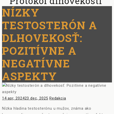
Protokol dlhovekosti
NÍZKY
TESTOSTERÓN A
DLHOVEKOSŤ:
POZITÍVNE A
NEGATÍVNE
ASPEKTY
Posted
Author
14 apr, 2024
23 dec, 2025
Redakcia
on
Nízka hladina testosterónu u mužov, známa ako