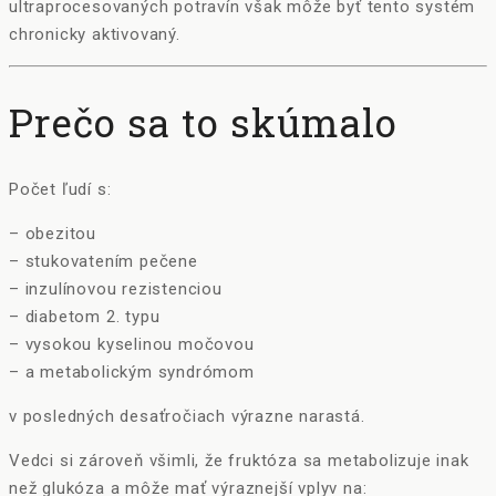
ultraprocesovaných potravín však môže byť tento systém
chronicky aktivovaný.
Prečo sa to skúmalo
Počet ľudí s:
– obezitou
– stukovatením pečene
– inzulínovou rezistenciou
– diabetom 2. typu
– vysokou kyselinou močovou
– a metabolickým syndrómom
v posledných desaťročiach výrazne narastá.
Vedci si zároveň všimli, že fruktóza sa metabolizuje inak
než glukóza a môže mať výraznejší vplyv na: