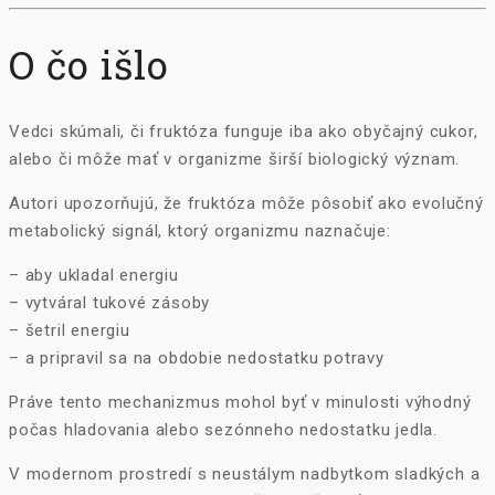
O čo išlo
Vedci skúmali, či fruktóza funguje iba ako obyčajný cukor,
alebo či môže mať v organizme širší biologický význam.
Autori upozorňujú, že fruktóza môže pôsobiť ako evolučný
metabolický signál, ktorý organizmu naznačuje:
– aby ukladal energiu
– vytváral tukové zásoby
– šetril energiu
– a pripravil sa na obdobie nedostatku potravy
Práve tento mechanizmus mohol byť v minulosti výhodný
počas hladovania alebo sezónneho nedostatku jedla.
V modernom prostredí s neustálym nadbytkom sladkých a