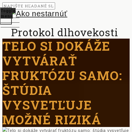
Toggle
menu
Protokol dlhovekosti
TELO SI DOKÁŽE
VYTVÁRAŤ
FRUKTÓZU SAMO:
ŠTÚDIA
VYSVETĽUJE
MOŽNÉ RIZIKÁ