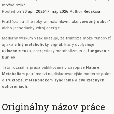
Posted on
30 apr, 2026
17 máj, 2026
Author
Redakcia
Fruktóza sa dlhé roky vnímala hlavne ako
„ovocný cukor“
alebo jednoduchý zdroj energie.
Moderný výskum však ukazuje, že fruktóza môže fungovať
aj ako
silný metabolický signál
, ktorý ovplyvňuje
ukladanie tuku
, energetický metabolizmus aj
fungovanie
buniek
.
Táto rozsiahla práca publikovaná v časopise
Nature
Metabolism
patrí medzi najdiskutovanejšie moderné práce
o
fruktóze
,
metabolickom syndróme
a
civilizačných
ochoreniach
.
Originálny názov práce