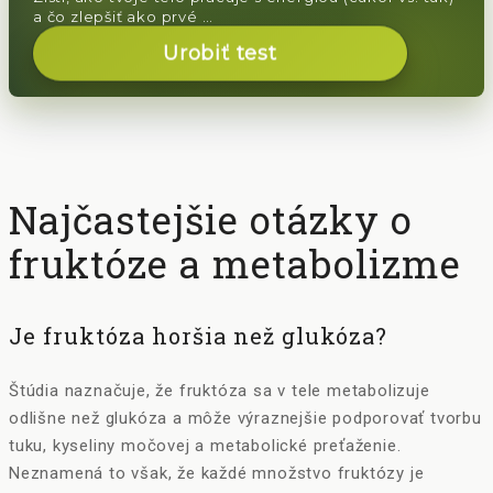
a čo zlepšiť ako prvé …
Urobiť test
Najčastejšie otázky o
fruktóze a metabolizme
Je fruktóza horšia než glukóza?
Štúdia naznačuje, že fruktóza sa v tele metabolizuje
odlišne než glukóza a môže výraznejšie podporovať tvorbu
tuku, kyseliny močovej a metabolické preťaženie.
Neznamená to však, že každé množstvo fruktózy je