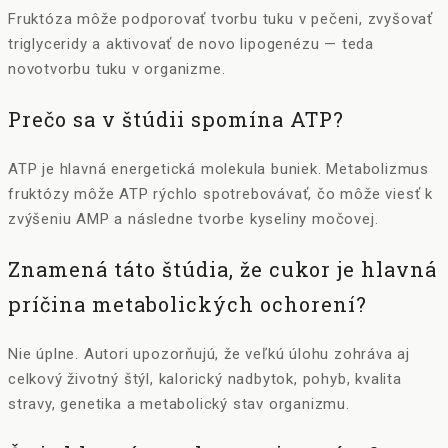
Fruktóza môže podporovať tvorbu tuku v pečeni, zvyšovať
triglyceridy a aktivovať de novo lipogenézu — teda
novotvorbu tuku v organizme.
Prečo sa v štúdii spomína ATP?
ATP je hlavná energetická molekula buniek. Metabolizmus
fruktózy môže ATP rýchlo spotrebovávať, čo môže viesť k
zvýšeniu AMP a následne tvorbe kyseliny močovej.
Znamená táto štúdia, že cukor je hlavná
príčina metabolických ochorení?
Nie úplne. Autori upozorňujú, že veľkú úlohu zohráva aj
celkový životný štýl, kalorický nadbytok, pohyb, kvalita
stravy, genetika a metabolický stav organizmu.