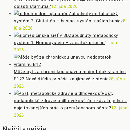
oblasti starnutia?
12. júla 2026
Zabudnutý metabolický
systém 2: Glutatión – hasiaci systém našich buniek
8.
júla 2026
Zabudnutý metabolický
systém 1: Homocysteín – začiatok príbehu
1. júla
2026
Môže byť za chronickou únavou nedostatok vitamínu
B12? Nová štúdia prináša zaujímavé zistenia
28. júna
2026
Pôst,
metabolické zdravie a dlhovekosť: čo ukázala jedna z
najcitovanejších prác o prerušovanom pôste?
12. júna
2026
Najčítanejšie