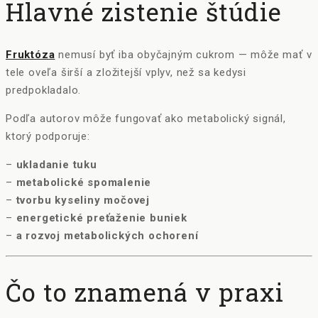
Hlavné zistenie štúdie
Fruktóza
nemusí byť iba obyčajným cukrom — môže mať v
tele oveľa širší a zložitejší vplyv, než sa kedysi
predpokladalo.
Podľa autorov môže fungovať ako metabolický signál,
ktorý podporuje:
–
ukladanie tuku
–
metabolické spomalenie
–
tvorbu kyseliny močovej
–
energetické preťaženie buniek
–
a rozvoj metabolických ochorení
Čo to znamená v praxi