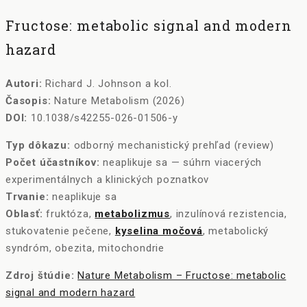
Fructose: metabolic signal and modern
hazard
Autori:
Richard J. Johnson a kol.
Časopis:
Nature Metabolism (2026)
DOI:
10.1038/s42255-026-01506-y
Typ dôkazu:
odborný mechanistický prehľad (review)
Počet účastníkov:
neaplikuje sa — súhrn viacerých
experimentálnych a klinických poznatkov
Trvanie:
neaplikuje sa
Oblasť:
fruktóza,
metabolizmus
, inzulínová rezistencia,
stukovatenie pečene,
kyselina močová
, metabolický
syndróm, obezita, mitochondrie
Zdroj štúdie:
Nature Metabolism – Fructose: metabolic
signal and modern hazard