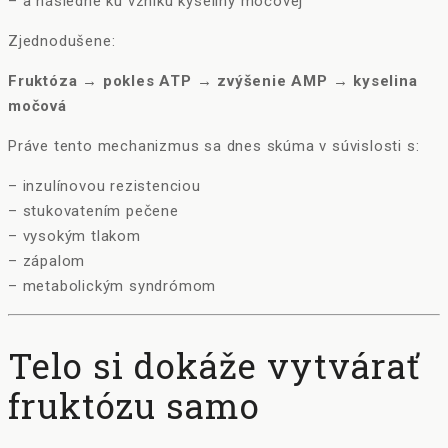
– a následne ku vzniku kyseliny močovej
Zjednodušene:
Fruktóza → pokles ATP → zvýšenie AMP → kyselina
močová
Práve tento mechanizmus sa dnes skúma v súvislosti s:
– inzulínovou rezistenciou
– stukovatením pečene
– vysokým tlakom
– zápalom
– metabolickým syndrómom
Telo si dokáže vytvárať
fruktózu samo