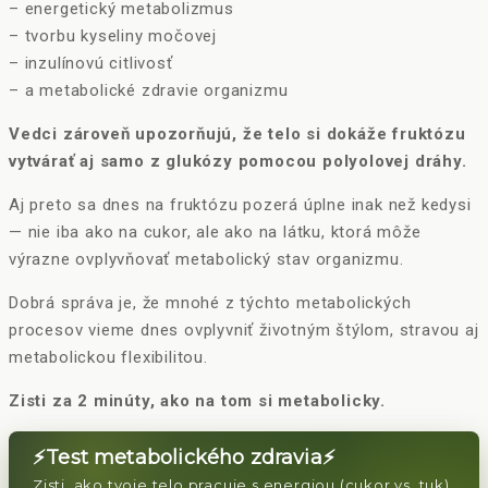
– energetický metabolizmus
– tvorbu kyseliny močovej
– inzulínovú citlivosť
– a metabolické zdravie organizmu
Vedci zároveň upozorňujú, že telo si dokáže fruktózu
vytvárať aj samo z glukózy pomocou polyolovej dráhy.
Aj preto sa dnes na fruktózu pozerá úplne inak než kedysi
— nie iba ako na cukor, ale ako na látku, ktorá môže
výrazne ovplyvňovať metabolický stav organizmu.
Dobrá správa je, že mnohé z týchto metabolických
procesov vieme dnes ovplyvniť životným štýlom, stravou aj
metabolickou flexibilitou.
Zisti za 2 minúty, ako na tom si metabolicky.
⚡Test metabolického zdravia⚡
Zisti, ako tvoje telo pracuje s energiou (cukor vs. tuk)