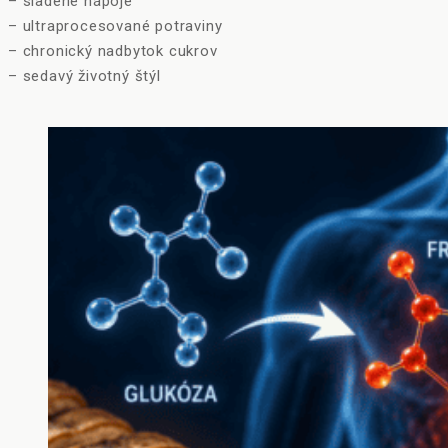
– sladené nápoje
– ultraprocesované potraviny
– chronický nadbytok cukrov
– sedavý životný štýl