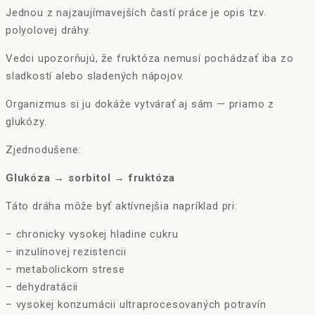
Jednou z najzaujímavejších častí práce je opis tzv.
polyolovej dráhy.
Vedci upozorňujú, že fruktóza nemusí pochádzať iba zo
sladkostí alebo sladených nápojov.
Organizmus si ju dokáže vytvárať aj sám — priamo z
glukózy.
Zjednodušene:
Glukóza → sorbitol → fruktóza
Táto dráha môže byť aktívnejšia napríklad pri:
– chronicky vysokej hladine cukru
– inzulínovej rezistencii
– metabolickom strese
– dehydratácii
– vysokej konzumácii ultraprocesovaných potravín