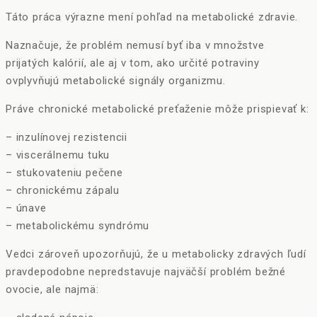
Táto práca výrazne mení pohľad na metabolické zdravie.
Naznačuje, že problém nemusí byť iba v množstve
prijatých kalórií, ale aj v tom, ako určité potraviny
ovplyvňujú metabolické signály organizmu.
Práve chronické metabolické preťaženie môže prispievať k:
– inzulínovej rezistencii
– viscerálnemu tuku
– stukovateniu pečene
– chronickému zápalu
– únave
– metabolickému syndrómu
Vedci zároveň upozorňujú, že u metabolicky zdravých ľudí
pravdepodobne nepredstavuje najväčší problém bežné
ovocie, ale najmä: