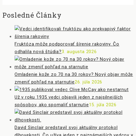
Posledné Články
Fruktóza môže podporovať šírenie rakoviny. Čo
odhalila nová štúdia?
3. augusta 2026
Omladenie kože zo 70 na 30 rokov? Nový objav môže
zmeniť pohľad na starnutie
26. júla 2026
Už v roku 1935 vedci objavili jeden z najsilnejších
spôsobov, ako spomaliť starnutie
15. júla 2026
David Sinclair predstavil svoj aktuálny protokol
dlhovekosti. Čo užíva jeden z najznámejších vedcov v